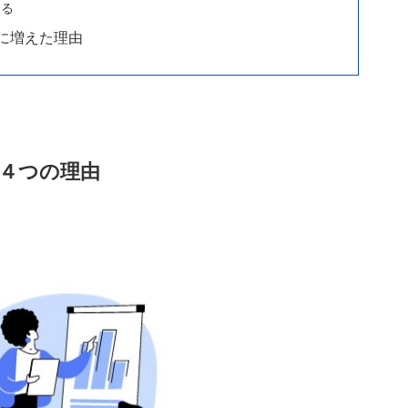
する
に増えた理由
４つの理由