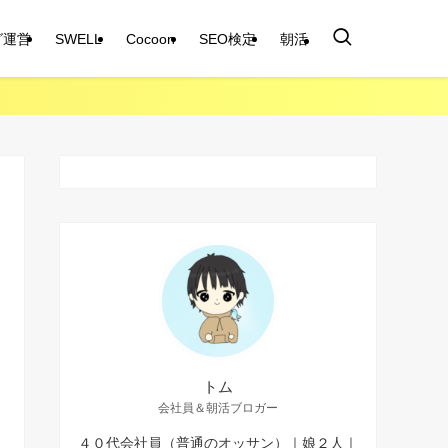
グ運営
SWELL
Cocoon
SEO検定
朝活
トム
会社員＆朝活ブロガー
４０代会社員（普通のオッサン）｜娘２人｜