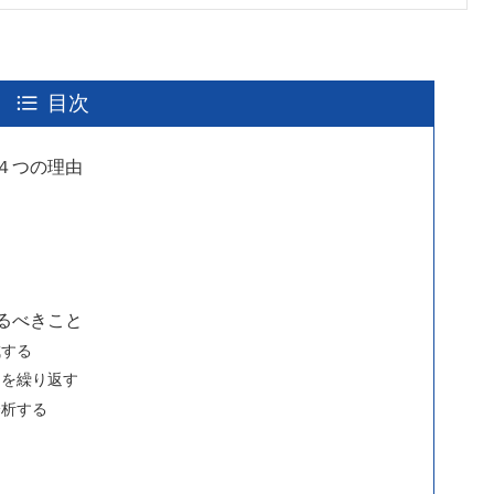
目次
４つの理由
た
るべきこと
成する
トを繰り返す
分析する