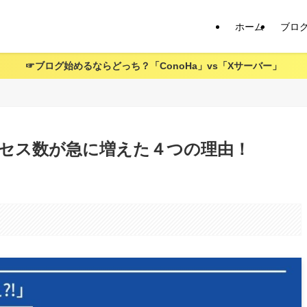
ホーム
ブロ
☞ブログ始めるならどっち？「ConoHa」vs「Xサーバー」
クセス数が急に増えた４つの理由！
。