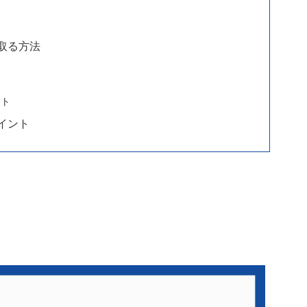
取る方法
ント
イント