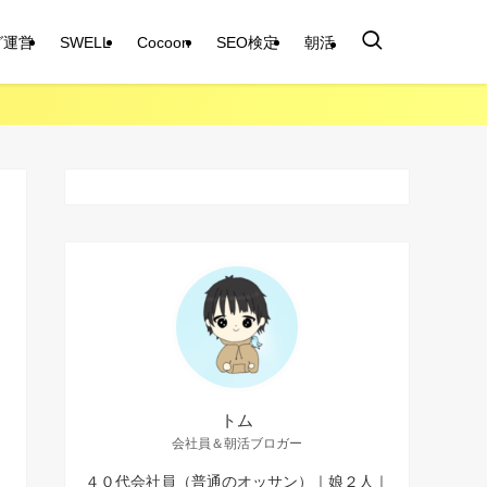
グ運営
SWELL
Cocoon
SEO検定
朝活
トム
会社員＆朝活ブロガー
４０代会社員（普通のオッサン）｜娘２人｜