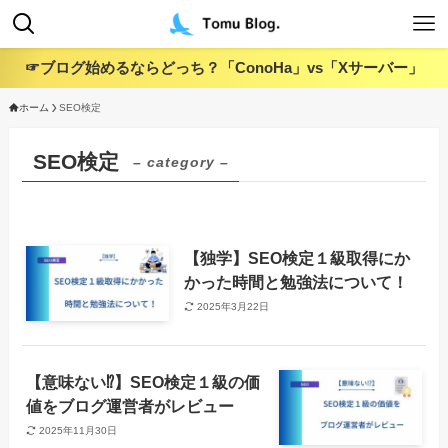
☞ブログ始めるならどっち？「ConoHa」vs「Xサーバー」
ホーム
SEO検定
SEO検定
– category –
【独学】SEO検定１級取得にか
かった時間と勉強法について！
2025年3月22日
【意味ない⁉︎】SEO検定１級の価
値をブログ運営者がレビュー
2025年11月30日