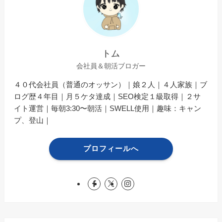
トム
会社員＆朝活ブロガー
４０代会社員（普通のオッサン）｜娘２人｜４人家族｜ブ
ログ歴４年目｜月５ケタ達成｜SEO検定１級取得｜２サ
イト運営｜毎朝3:30〜朝活｜SWELL使用｜趣味：キャン
プ、登山｜
プロフィールへ