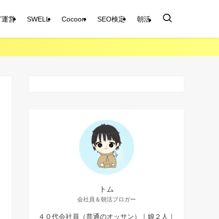
グ運営
SWELL
Cocoon
SEO検定
朝活
トム
会社員＆朝活ブロガー
４０代会社員（普通のオッサン）｜娘２人｜