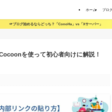
ホーム
ブロ
☞ブログ始めるならどっち？「ConoHa」vs「Xサーバー」
ocoonを使って初心者向けに解説！
。