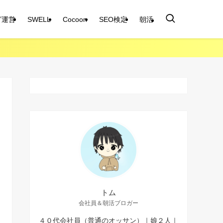
グ運営
SWELL
Cocoon
SEO検定
朝活
トム
会社員＆朝活ブロガー
４０代会社員（普通のオッサン）｜娘２人｜